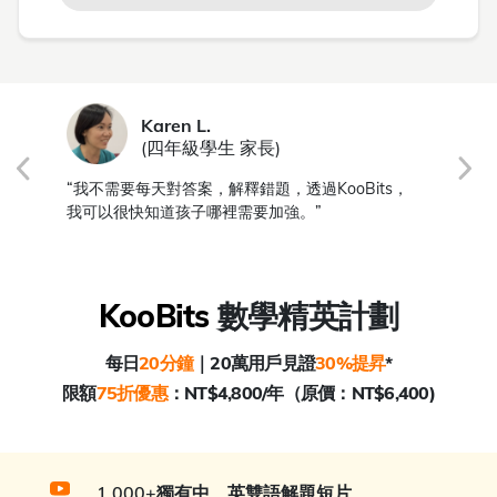
Karen L.
(四年級學生 家長)
到
“我不需要每天對答案，解釋錯題，透過KooBits，
“
我可以很快知道孩子哪裡需要加強。”
的
KooBits
數學精英計劃
每日
20分鐘
｜20萬用戶見證
30%提昇
*
限額
75折優惠
：NT$4,800/年（原價：NT$6,400)
1,000+獨有中、英雙語解題短片